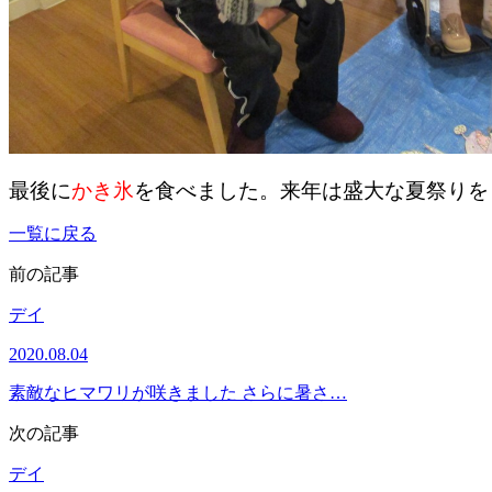
最後に
かき氷
を食べました。来年は盛大な夏祭りを
一覧に戻る
前の記事
デイ
2020.08.04
素敵なヒマワリが咲きました さらに暑さ…
次の記事
デイ