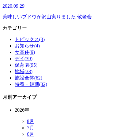
2020.09.29
美味しいブドウが沢山実りました 敬老会…
カテゴリー
トピックス(3)
お知らせ(4)
サ高住(9)
デイ(39)
保育園(95)
地域(38)
施設全体(62)
特養・短期(32)
月別アーカイブ
2026年
8月
7月
6月