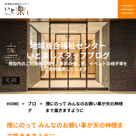
地域複合福祉センター
いと楽しスタッフブログ
施設内のご利用者の様子、季節の催し物、イベントの様子等を
随時更新しています
HOME
>
ブロ
>
煙にのって みんなのお願い事が天の神様
グ
まで届きますように
煙にのって みんなのお願い事が天の神様ま
で届きますように