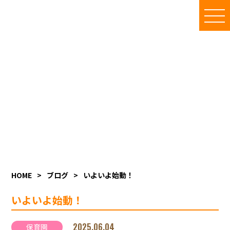
地域複合福祉センター
いと楽しスタッフブログ
施設内のご利用者の様子、季節の催し物、イベントの様子等を
随時更新しています
HOME
>
ブログ
>
いよいよ始動！
いよいよ始動！
2025.06.04
保育園