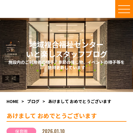
地域複合福祉センター
いと楽しスタッフブログ
施設内のご利用者の様子、季節の催し物、イベントの様子等を
随時更新しています
HOME
>
ブログ
>
あけまして おめでとうございます
あけまして おめでとうございます
2026.01.10
保育園