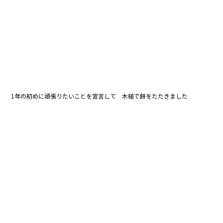
1年の初めに頑張りたいことを宣言して 木槌で餅をたたきました