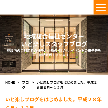
地域複合福祉センター
いと楽しスタッフブログ
施設内のご利用者の様子、季節の催し物、イベントの様子等を
随時更新しています
HOME
>
ブロ
>
いと楽しブログをはじめました。平成２
グ
８年６月～１２月
いと楽しブログをはじめました。平成２８年
６月～１２月