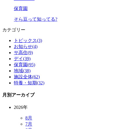
保育園
そら豆って知ってる?
カテゴリー
トピックス(3)
お知らせ(4)
サ高住(9)
デイ(39)
保育園(95)
地域(38)
施設全体(62)
特養・短期(32)
月別アーカイブ
2026年
8月
7月