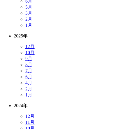
6月
5月
3月
2月
1月
2025年
12月
10月
9月
8月
7月
6月
4月
2月
1月
2024年
12月
11月
10月