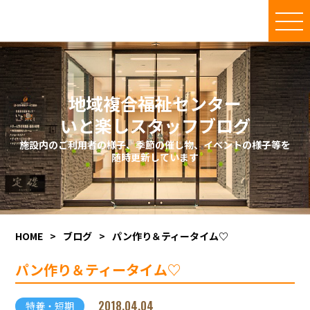
地域複合福祉センター
いと楽しスタッフブログ
施設内のご利用者の様子、季節の催し物、イベントの様子等を
随時更新しています
HOME
>
ブログ
>
パン作り＆ティータイム♡
パン作り＆ティータイム♡
2018.04.04
特養・短期