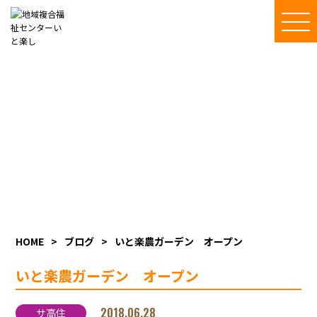
地域複合福祉センター
いと楽しスタッフブログ
施設内のご利用者の様子、季節の催し物、イベントの様子等を
随時更新しています
HOME
>
ブログ
>
いと楽農ガーデン オープン
いと楽農ガーデン オープン
2018.06.28
サ高住