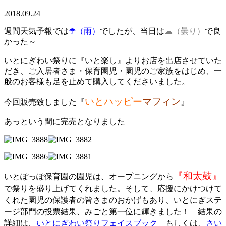
2018.09.24
週間天気予報では
☂（雨）
でしたが、当日は
☁（曇り）
で良
かった～
いとにぎわい祭りに『いと楽し』よりお店を出店させていた
だき、ご入居者さま・保育園児・園児のご家族をはじめ、一
般のお客様も足を止めて購入してくださいました。
いとハッ
ピー
マフィン
今回販売致しました『
』
あっという間に完売となりました
『和太鼓』
いとぽっぽ保育園の園児は、オープニングから
で祭りを盛り上げてくれました。そして、応援にかけつけて
くれた園児の保護者の皆さまのおかげもあり、いとにぎステ
ージ部門の投票結果、みごと第一位に輝きました！ 結果の
詳細は、
いとにぎわい祭りフェイスブック
もしくは、
さい