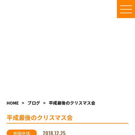
地域複合福祉センター
いと楽しスタッフブログ
施設内のご利用者の様子、季節の催し物、イベントの様子等を
随時更新しています
HOME
>
ブログ
>
平成最後のクリスマス会
平成最後のクリスマス会
2018.12.25
施設全体