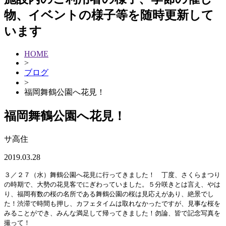
物、イベントの様子等を随時更新して
います
HOME
>
ブログ
>
福岡舞鶴公園へ花見！
福岡舞鶴公園へ花見！
サ高住
2019.03.28
３／２７（水）舞鶴
公園へ花見に行ってきました！ 丁度、さくらまつり
の時期で、大勢の花見客でにぎわっていました。５分咲きとは言え、やは
り、福岡有数の桜の名所である舞鶴公園の桜は見応えがあり、絶景でし
た！渋滞で時間も押し、カフェタイムは取れなかったですが、見事な桜を
みることができ、みんな満足して帰ってきました！勿論、皆で記念写真を
撮って！