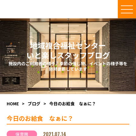
地域複合福祉センター
いと楽しスタッフブログ
施設内のご利用者の様子、季節の催し物、イベントの様子等を
随時更新しています
HOME
>
ブログ
>
今日のお給食 なぁに？
今日のお給食 なぁに？
2021.07.14
保育園