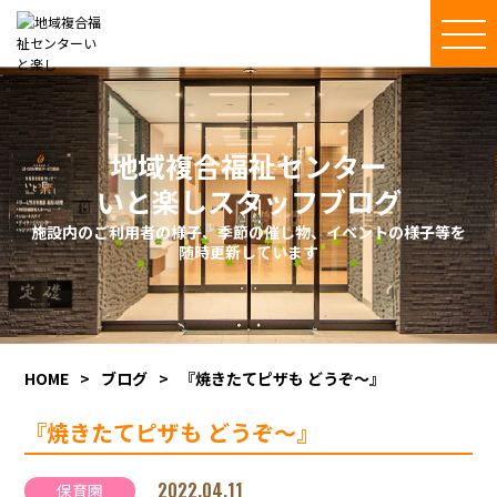
地域複合福祉センター
いと楽しスタッフブログ
施設内のご利用者の様子、季節の催し物、イベントの様子等を
随時更新しています
HOME
>
ブログ
>
『焼きたてピザも どうぞ～』
『焼きたてピザも どうぞ～』
2022.04.11
保育園