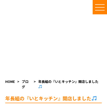
地域複合福祉センター
いと楽しスタッフブログ
施設内のご利用者の様子、季節の催し物、イベントの様子等を
随時更新しています
HOME
>
ブロ
>
年長組の『いとキッチン』開店しました
グ
年長組の『いとキッチン』開店しました