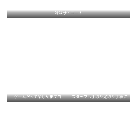
味はサイコー！
ゲームだって楽しめますヨ
スタッフは手取り足取り丁寧に