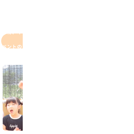
の様子、
HOME
>
ブ
ロ
季節の催
グ
し物、イ
ベントの
様子等を
随時更新
していま
ト
クス
す
お
せ
サ
(
(