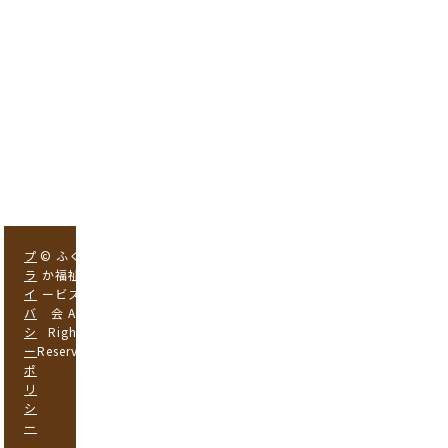
52
地域
複合
福祉
セン
ター
「い
と楽
し」
プ
© ふくお
ラ
か福祉サ
イ
ービス協
バ
会 All
シ
Rights
ー
Reserved.
ポ
リ
シ
ー