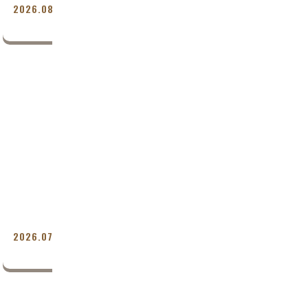
2026.08.05
保育園
保
やったー！！！
(
(
施
体(
特
(
2026.07.02
保育園
2
みてみて～！
2