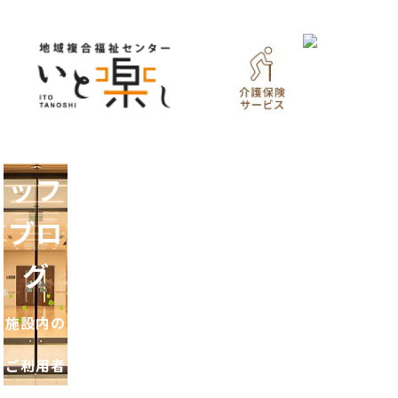
ター
いと
楽し
スタ
ッフ
ブロ
グ
施設内の
ご利用者