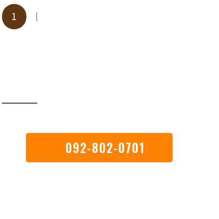
1
2
3
4
5
→
〒
092-802-0701
819-
0378
福岡
[電話受付時間]
8：30〜17：30
県福
岡市
西区
徳永
北
1-