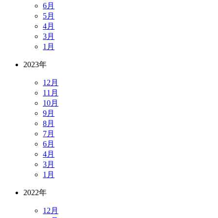
6月
5月
4月
3月
1月
2023年
12月
11月
10月
9月
8月
7月
6月
4月
3月
1月
2022年
12月