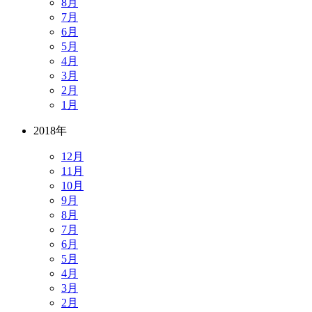
8月
7月
6月
5月
4月
3月
2月
1月
2018年
12月
11月
10月
9月
8月
7月
6月
5月
4月
3月
2月